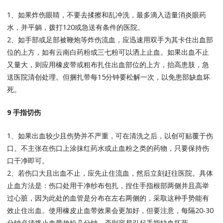
1、如果炸伤眼睛，不要去揉擦和乱冲洗，最多滴入适量消炎眼药
水，并平躺，拨打120或急送有条件的医院。
2、如手部或足部被鞭炮等炸伤流血，应迅速用双手为其卡住出血部
位的上方，如有云南白药粉或三七粉可以洒上止血。如果出血不止
又量大，则应用橡皮带或粗布扎住出血部位的上方，抬高患肢，急
送医院清创处理。但捆扎带每15分钟要松解一次，以免患部缺血坏
死。
9 手指切伤
1、如果出血较少且伤势并不严重，可在清洗之后，以创可贴覆于伤
口。不主张在伤口上涂抹红药水或止血粉之类的药物，只要保持伤
口干净即可。
2、若伤口大且出血不止，应先止住流血，然后立刻赶往医院。具体
止血方法是：伤口处用干净纱布包扎，捏住手指根部两侧并且高举
过心脏，因为此处的血管是分布在左右两侧的，采取这种手势能有
效止住出血。使用橡皮止血带效果会更加好，但要注意，每隔20-30
分钟必须将止血带放松几分钟，否则容易引起手指缺血坏死。