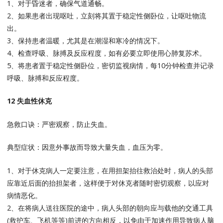
1、对于昏迷者，确保气道通畅。
2、如果患者出现呕吐，立刻将其置于稳定性侧卧位，让呕吐物流
出。
3、保持患者温暖，尤其是在潮湿和寒冷的情况下。
4、检查呼吸、脉搏及反应程度，如有必要立即使用心肺复苏术。
5、将患者置于稳定性侧卧位，密切监视病情，每10分钟检查并记录
呼吸、脉搏和反应程度。
12 失血性休克
急救口诀：严密观察，防止失血。
典型症状：因意外事故而导致大量失血，血压为零。
1、对于休克病人一定要注意，在用担架抬往救治处时，病人的头部
应靠近后面的抬担架者，这样便于对休克者随时密切观察，以应对
病情恶化。
2、在将病人送往医院的途中，病人头部的朝向应与载他的交通工具
(救护车、飞机等等)前进的方向相反，以免由于加速作用导致病人脑