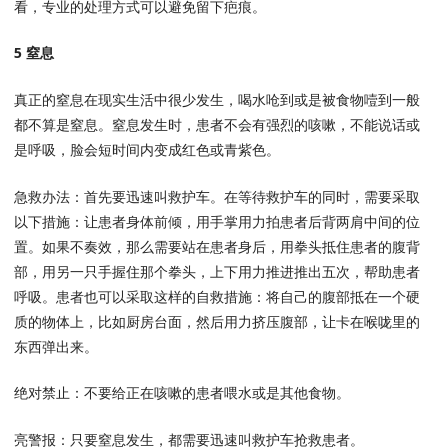
看，专业的处理方式可以避免留下疤痕。
5 窒息
真正的窒息在现实生活中很少发生，喝水呛到或是被食物噎到一般
都不算是窒息。窒息发生时，患者不会有强烈的咳嗽，不能说话或
是呼吸，脸会短时间内变成红色或青紫色。
急救办法：首先要迅速叫救护车。在等待救护车的同时，需要采取
以下措施：让患者身体前倾，用手掌用力拍患者后背两肩中间的位
置。如果不奏效，那么需要站在患者身后，用拳头抵住患者的腹背
部，用另一只手握住那个拳头，上下用力推进推出五次，帮助患者
呼吸。患者也可以采取这样的自救措施：将自己的腹部抵在一个硬
质的物体上，比如厨房台面，然后用力挤压腹部，让卡在喉咙里的
东西弹出来。
绝对禁止：不要给正在咳嗽的患者喂水或是其他食物。
亮警报：只要窒息发生，都需要迅速叫救护车抢救患者。