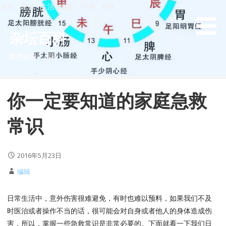
S
首页
原创
生活
编程
心理
百科
k
i
杂坛百科
p
黯然奋发 - 百科
t
o
c
你一定要知道的家庭急救
o
n
常识
t
e
n
2016年5月23日
t
编辑
日常生活中，意外伤害很难避免，有时也难以预料，如果我们不及
时医治或者操作不当的话，很可能会对自身或者他人的身体造成伤
害，所以，掌握一些急救常识是非常必要的。下面就看一下我们日