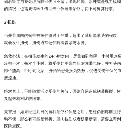
倘若经过自我处理后眼部仍旧不适，出现灼烧、水肿或是视力模糊
的情况，也需要请医生借助专业仪器来治疗，切不可鲁莽行事。
2 扭伤
当关节周围的韧带被拉伸得过于严重，超出了其所能承受的程度，
就会发生扭伤，扭伤通常还伴随着青紫与水肿。
急救办法：在扭伤发生的24小时之内，尽量做到每隔一小时用冰袋
冷敷一次，每次半小时。将受伤处用弹性压缩绷带包好，并将受伤
部位垫高。24小时之后，开始给患处换为热敷，促进受伤部位的血
液流通。
绝对禁止：不能随意活动受伤的关节，否则容易造成韧带撕裂，恢
复起来相对比较困难。
亮警报：如果经过几日的自我治疗和休息之后，患处仍旧疼痛且行
动不便，那么有可能是骨折、肌肉拉伤或者韧带断裂，需要立即到
医院就医。