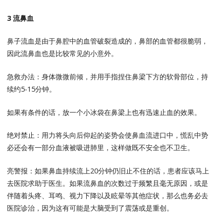
3 流鼻血
鼻子流血是由于鼻腔中的血管破裂造成的，鼻部的血管都很脆弱，
因此流鼻血也是比较常见的小意外。
急救办法：身体微微前倾，并用手指捏住鼻梁下方的软骨部位，持
续约5-15分钟。
如果有条件的话，放一个小冰袋在鼻梁上也有迅速止血的效果。
绝对禁止：用力将头向后仰起的姿势会使鼻血流进口中，慌乱中势
必还会有一部分血液被吸进肺里，这样做既不安全也不卫生。
亮警报：如果鼻血持续流上20分钟仍旧止不住的话，患者应该马上
去医院求助于医生。如果流鼻血的次数过于频繁且毫无原因，或是
伴随着头疼、耳鸣、视力下降以及眩晕等其他症状，那么也务必去
医院诊治，因为这有可能是大脑受到了震荡或是重创。