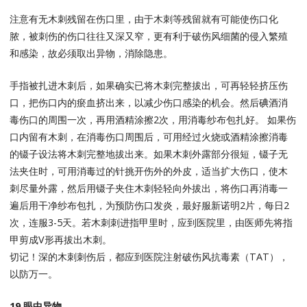
注意有无木刺残留在伤口里，由于木刺等残留就有可能使伤口化
脓，被刺伤的伤口往往又深又窄，更有利于破伤风细菌的侵入繁殖
和感染，故必须取出异物，消除隐患。
手指被扎进木刺后，如果确实已将木刺完整拔出，可再轻轻挤压伤
口，把伤口内的瘀血挤出来，以减少伤口感染的机会。然后碘酒消
毒伤口的周围一次，再用酒精涂擦2次，用消毒纱布包扎好。 如果伤
口内留有木刺，在消毒伤口周围后，可用经过火烧或酒精涂擦消毒
的镊子设法将木刺完整地拔出来。如果木刺外露部分很短，镊子无
法夹住时，可用消毒过的针挑开伤外的外皮，适当扩大伤口，使木
刺尽量外露，然后用镊子夹住木刺轻轻向外拔出，将伤口再消毒一
遍后用干净纱布包扎，为预防伤口发炎，最好服新诺明2片，每日2
次，连服3-5天。若木刺刺进指甲里时，应到医院里，由医师先将指
甲剪成V形再拔出木刺。
切记！深的木刺刺伤后，都应到医院注射破伤风抗毒素（TAT），
以防万一。
19 眼中异物