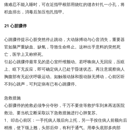
痛难忍不能入睡时，可在近指甲根部用烧红的缝衣针扎一小孔，将
积血排出，消毒后加压包扎指甲。
21 心脏骤停
心跳骤停提示心脏突然停止跳动，大动脉搏动与心音消失，重要器
官如脑严重缺血、缺氧，导致生命终止。这种出乎意料的突然死
亡，医学上又称猝死。
引起心跳骤停最常见的是心室纤维颤动。若呼唤病人无回应，压眶
上、眶下无反应，即可确定病人已处于昏迷状态。再注意观察病人
胸腹部有无起伏呼吸运动。如触颈动脉和股动脉无搏动，心前区听
不到心跳声，可判定病有已有心跳骤停。
急救措施
心脏骤停的抢救必须争分夺秒，千万不要坐等救护车到来再送医院
救治。要当机立断采取以下急救措施进行心肺复苏。
1、叩击心前区：一手托病人颈后向上托，另一手按住病人前额向后
稍推，使下颌上翘，头部后仰，有利于通气。用拳头底部多肉部