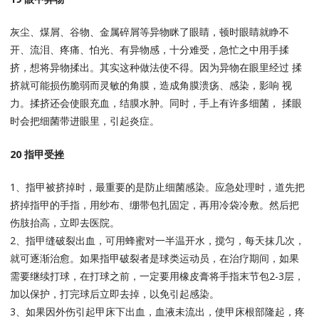
灰尘、煤屑、谷物、金属碎屑等异物眯了眼睛，顿时眼睛就睁不
开、流泪、疼痛、怕光、有异物感，十分难受，急忙之中用手揉
挤，想将异物揉出。其实这种做法使不得。因为异物在眼里经过 揉
挤就可能损伤脆弱而灵敏的角膜，造成角膜溃疡、感染，影响 视
力。揉挤还会使眼充血，结膜水肿。同时，手上有许多细菌， 揉眼
时会把细菌带进眼里，引起炎症。
20 指甲受挫
1、指甲被挤掉时，最重要的是防止细菌感染。应急处理时，道先把
挤掉指甲的手指，用纱布、绷带包扎固定，再用冷袋冷敷。然后把
伤肢抬高，立即去医院。
2、指甲缝破裂出血，可用蜂蜜对一半温开水，搅匀，每天抹几次，
就可逐渐治愈。如果指甲破裂者是球类运动员，在治疗期间，如果
需要继续打球，在打球之前，一定要用橡皮膏将手指末节包2-3层，
加以保护，打完球后立即去掉，以免引起感染。
3、如果因外伤引起甲床下出血，血液未流出，使甲床根部隆起，疼