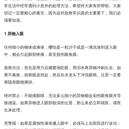
常生活中经常遇到小意外的处理方法，希望对大家有所帮助。大家
切记一定要耐心的看完，因为这些急救常识真的太重要了，我们必
须要知道。
1 异物入眼
任何细小的物体或液体，哪怕是一粒沙子或是一滴洗涤剂进入眼
中，都会引起眼部疼痛，甚至损伤眼角膜。
急救办法：首先是用力且频繁地眨眼，用泪水将异物冲刷出去。如
果不奏效，就将眼皮捏起，然后在水龙头下冲洗眼睛。注意一定要
将隐形眼镜摘掉。
绝对禁止：不能揉眼睛，无论多么细小的异物都会划伤眼角膜并导
致感染。如果异物进入眼部较深的位置，那么务必立即就医，请医
生来处理。
亮警报：如果是腐蚀性液体溅入眼中，必须马上去医院进行诊治；