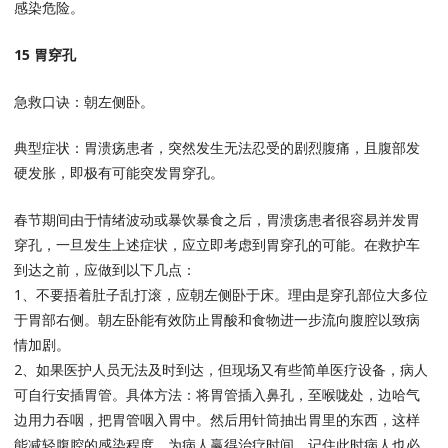
感染危险。
15 胃穿孔
急救口诀：朝左侧卧。
典型症状：胃溃疡患者，突然发生无法忍受的剧烈腹痛，且腹部发
硬发胀，即极有可能突发胃穿孔。
春节期间由于情绪波动或暴饮暴食之后，胃溃疡患者很容易并发胃
穿孔，一旦发生上述症状，应立即考虑到胃穿孔的可能。在救护车
到达之前，应做到以下几点：
1、不要捂着肚子乱打滚，应朝左侧卧于床。理由是穿孔部位大多位
于胃部右侧。朝左卧能有效防止胃酸和食物进一步流向腹腔以致病
情加剧。
2、如果医护人员无法及时到达，但现场又有些简单医疗设备，病人
可自行安插胃管。具体方法：将胃管插入鼻孔，至喉咙处，边哈气
边用力吞咽，把胃管咽入胃中。然后用针筒抽出胃里的东西，这样
能减轻腹腔的感染程度，为病人赢得治疗时间，记住此时病人也必