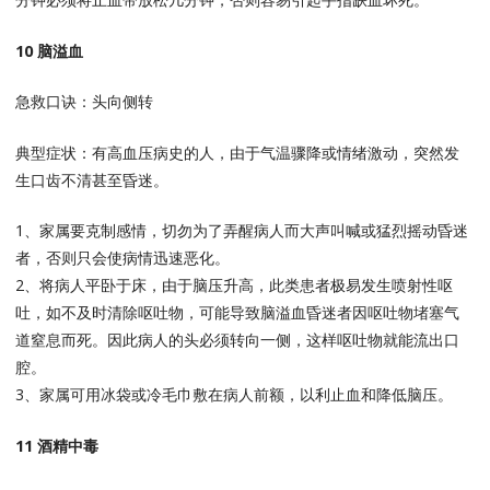
10 脑溢血
急救口诀：头向侧转
典型症状：有高血压病史的人，由于气温骤降或情绪激动，突然发
生口齿不清甚至昏迷。
1、家属要克制感情，切勿为了弄醒病人而大声叫喊或猛烈摇动昏迷
者，否则只会使病情迅速恶化。
2、将病人平卧于床，由于脑压升高，此类患者极易发生喷射性呕
吐，如不及时清除呕吐物，可能导致脑溢血昏迷者因呕吐物堵塞气
道窒息而死。因此病人的头必须转向一侧，这样呕吐物就能流出口
腔。
3、家属可用冰袋或冷毛巾敷在病人前额，以利止血和降低脑压。
11 酒精中毒