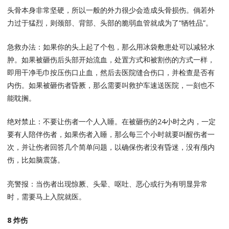
头骨本身非常坚硬，所以一般的外力很少会造成头骨损伤。倘若外
力过于猛烈，则颈部、背部、头部的脆弱血管就成为了“牺牲品”。
急救办法：如果你的头上起了个包，那么用冰袋敷患处可以减轻水
肿。如果被砸伤后头部开始流血，处置方式和被割伤的方式一样，
即用干净毛巾按压伤口止血，然后去医院缝合伤口，并检查是否有
内伤。如果被砸伤者昏厥，那么需要叫救护车速送医院，一刻也不
能耽搁。
绝对禁止：不要让伤者一个人入睡。在被砸伤的24小时之内，一定
要有人陪伴伤者，如果伤者入睡，那么每三个小时就要叫醒伤者一
次，并让伤者回答几个简单问题，以确保伤者没有昏迷，没有颅内
伤，比如脑震荡。
亮警报：当伤者出现惊厥、头晕、呕吐、恶心或行为有明显异常
时，需要马上入院就医。
8 炸伤