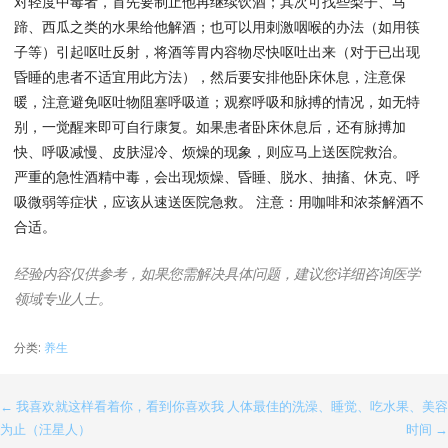
对轻度中毒者，首先要制止他再继续饮酒；其次可找些梨子、马
蹄、西瓜之类的水果给他解酒；也可以用刺激咽喉的办法（如用筷
子等）引起呕吐反射，将酒等胃内容物尽快呕吐出来（对于已出现
昏睡的患者不适宜用此方法），然后要安排他卧床休息，注意保
暖，注意避免呕吐物阻塞呼吸道；观察呼吸和脉搏的情况，如无特
别，一觉醒来即可自行康复。如果患者卧床休息后，还有脉搏加
快、呼吸减慢、皮肤湿冷、烦燥的现象，则应马上送医院救治。
严重的急性酒精中毒，会出现烦燥、昏睡、脱水、抽搐、休克、呼
吸微弱等症状，应该从速送医院急救。 注意：用咖啡和浓茶解酒不
合适。
经验内容仅供参考，如果您需解决具体问题，建议您详细咨询医学
领域专业人士。
分类:
养生
← 我喜欢就这样看着你，看到你喜欢我
人体最佳的洗澡、睡觉、吃水果、美容
文
为止（汪星人）
时间 →