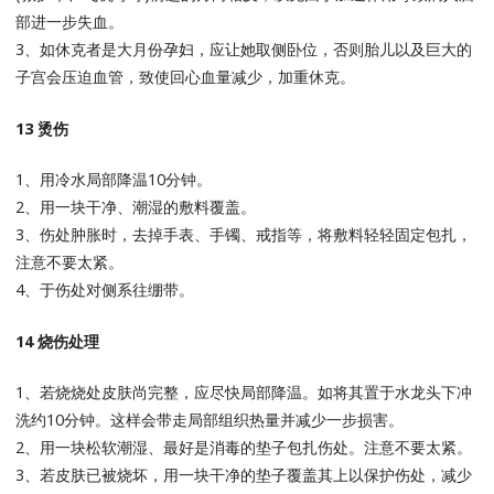
部进一步失血。
3、如休克者是大月份孕妇，应让她取侧卧位，否则胎儿以及巨大的
子宫会压迫血管，致使回心血量减少，加重休克。
13 烫伤
1、用冷水局部降温10分钟。
2、用一块干净、潮湿的敷料覆盖。
3、伤处肿胀时，去掉手表、手镯、戒指等，将敷料轻轻固定包扎，
注意不要太紧。
4、于伤处对侧系往绷带。
14 烧伤处理
1、若烧烧处皮肤尚完整，应尽快局部降温。如将其置于水龙头下冲
洗约10分钟。这样会带走局部组织热量并减少一步损害。
2、用一块松软潮湿、最好是消毒的垫子包扎伤处。注意不要太紧。
3、若皮肤已被烧坏，用一块干净的垫子覆盖其上以保护伤处，减少