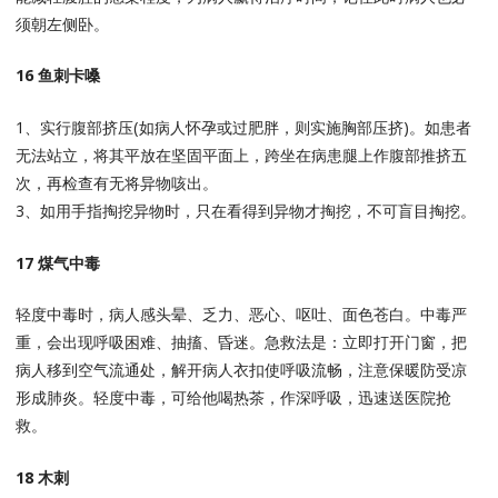
须朝左侧卧。
16 鱼刺卡嗓
1、实行腹部挤压(如病人怀孕或过肥胖，则实施胸部压挤)。如患者
无法站立，将其平放在坚固平面上，跨坐在病患腿上作腹部推挤五
次，再检查有无将异物咳出。
3、如用手指掏挖异物时，只在看得到异物才掏挖，不可盲目掏挖。
17 煤气中毒
轻度中毒时，病人感头晕、乏力、恶心、呕吐、面色苍白。中毒严
重，会出现呼吸困难、抽搐、昏迷。急救法是：立即打开门窗，把
病人移到空气流通处，解开病人衣扣使呼吸流畅，注意保暖防受凉
形成肺炎。轻度中毒，可给他喝热茶，作深呼吸，迅速送医院抢
救。
18 木刺