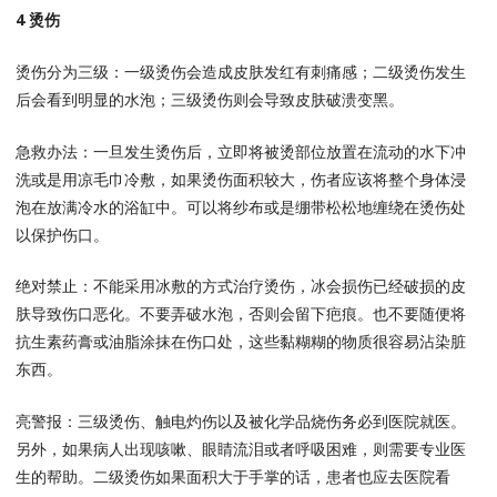
4 烫伤
烫伤分为三级：一级烫伤会造成皮肤发红有刺痛感；二级烫伤发生
后会看到明显的水泡；三级烫伤则会导致皮肤破溃变黑。
急救办法：一旦发生烫伤后，立即将被烫部位放置在流动的水下冲
洗或是用凉毛巾冷敷，如果烫伤面积较大，伤者应该将整个身体浸
泡在放满冷水的浴缸中。可以将纱布或是绷带松松地缠绕在烫伤处
以保护伤口。
绝对禁止：不能采用冰敷的方式治疗烫伤，冰会损伤已经破损的皮
肤导致伤口恶化。不要弄破水泡，否则会留下疤痕。也不要随便将
抗生素药膏或油脂涂抹在伤口处，这些黏糊糊的物质很容易沾染脏
东西。
亮警报：三级烫伤、触电灼伤以及被化学品烧伤务必到医院就医。
另外，如果病人出现咳嗽、眼睛流泪或者呼吸困难，则需要专业医
生的帮助。二级烫伤如果面积大于手掌的话，患者也应去医院看