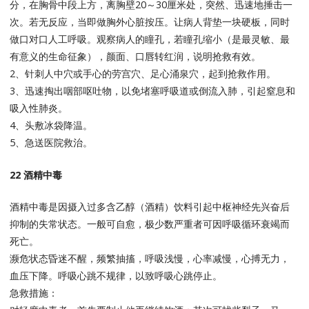
分，在胸骨中段上方，离胸壁20～30厘米处，突然、迅速地捶击一
次。若无反应，当即做胸外心脏按压。让病人背垫一块硬板，同时
做口对口人工呼吸。观察病人的瞳孔，若瞳孔缩小（是最灵敏、最
有意义的生命征象），颜面、口唇转红润，说明抢救有效。
2、针刺人中穴或手心的劳宫穴、足心涌泉穴，起到抢救作用。
3、迅速掏出咽部呕吐物，以免堵塞呼吸道或倒流入肺，引起窒息和
吸入性肺炎。
4、头敷冰袋降温。
5、急送医院救治。
22 酒精中毒
酒精中毒是因摄入过多含乙醇（酒精）饮料引起中枢神经先兴奋后
抑制的失常状态。一般可自愈，极少数严重者可因呼吸循环衰竭而
死亡。
濒危状态昏迷不醒，频繁抽搐，呼吸浅慢，心率减慢，心搏无力，
血压下降。呼吸心跳不规律，以致呼吸心跳停止。
急救措施：