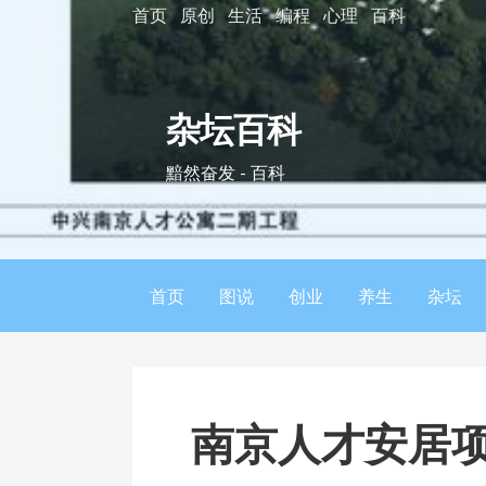
S
首页
原创
生活
编程
心理
百科
k
i
p
杂坛百科
t
o
黯然奋发 - 百科
c
o
n
t
首页
图说
创业
养生
杂坛
e
n
t
南京人才安居